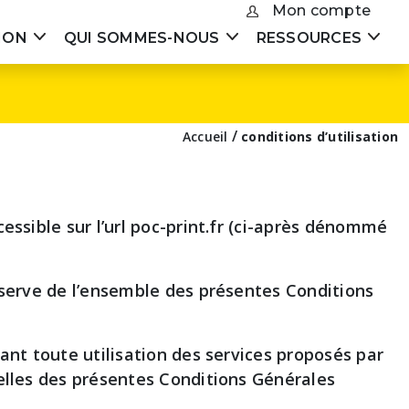
Mon compte
ION
QUI SOMMES-NOUS
RESSOURCES
Impression
Conseils d'impressio
Vous souhaitez connaître le
responsable
Idées & inspirations
coût de votre impression ?
Protection des
/
Accueil
conditions d’utilisation
Livres Institutionnels
données
personnelles
DEMANDER UN DEVIS
Thèses & Doctorants
Entreprise
Nos réalisations
essible sur l’url poc-print.fr (ci-après dénommé
Imprimer à Nantes
Nos réalisations
réserve de l’ensemble des présentes Conditions
vant toute utilisation des services proposés par
Fabriquer en France fait partie de nos
uelles des présentes Conditions Générales
engagements.