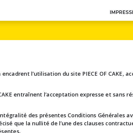
IMPRESS
Les types d'impression
Beaux Livres
Éditions spéciales, finitions premium
(jaspage, bordures, vernis...), livres d'art')
 encadrent l’utilisation du site PIECE OF CAKE, acc
Thèse
Thèse de doctorat ou d’entreprise
F CAKE entraînent l’acceptation expresse et sans 
Livres d'entreprises
l’intégralité des présentes Conditions Générales a
Ouvrages institutionnels, livres
cisé que la nullité de l’une des clauses contract
évènements, catalogues d'exposition...
résentes.