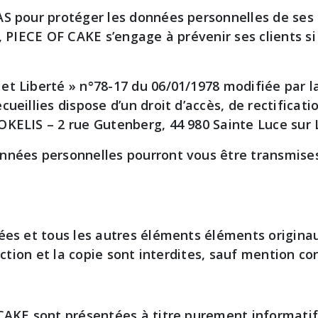
AS pour protéger les données personnelles de ses 
t, PIECE OF CAKE s’engage à prévenir ses clients 
et Liberté » n°78-17 du 06/01/1978 modifiée par l
ueillies dispose d’un droit d’accès, de rectificat
KELIS – 2 rue Gutenberg, 44 980 Sainte Luce sur L
nnées personnelles pourront vous être transmises
sées et tous les autres éléments éléments origina
uction et la copie sont interdites, sauf mention con
 CAKE sont présentées à titre purement informatif 